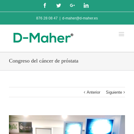
Facebook
Twitter
Google+
Linkedin
876 28 08 47
|
d-maher@d-maher.es
Congreso del cáncer de próstata
Anterior
Siguiente
View
Larger
Image