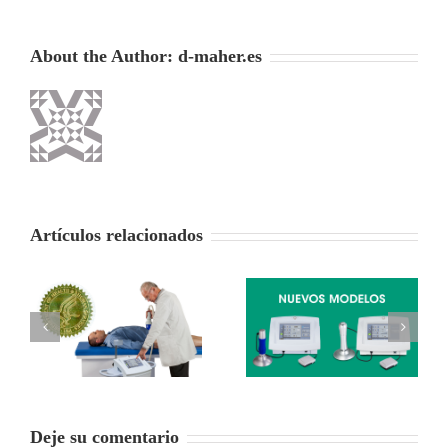
About the Author:
d-maher.es
Artículos relacionados
Nuevos modelos de
ra
RADIALSPEC y
Presentación
 de
SLIMSPEC
CELLGYM – estética
c
(obesidad, anti-
Deje su comentario
aging…)