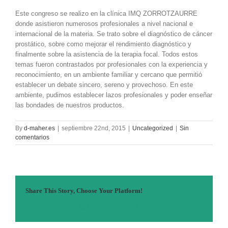
Este congreso se realizo en la clínica IMQ ZORROTZAURRE
donde asistieron numerosos profesionales a nivel nacional e
internacional de la materia. Se trato sobre el diagnóstico de cáncer
prostático, sobre como mejorar el rendimiento diagnóstico y
finalmente sobre la asistencia de la terapia focal. Todos estos
temas fueron contrastados por profesionales con la experiencia y
reconocimiento, en un ambiente familiar y cercano que permitió
establecer un debate sincero, sereno y provechoso. En este
ambiente, pudimos establecer lazos profesionales y poder enseñar
las bondades de nuestros productos.
By
d-maher.es
|
septiembre 22nd, 2015
|
Uncategorized
|
Sin
comentarios
Share This Story, Choose Your Platform!
Facebook
Twitter
Linkedin
Reddit
Tumblr
Google+
Pinterest
Vk
Email