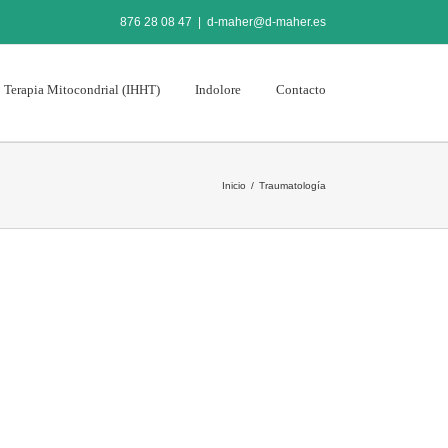
876 28 08 47
|
d-maher@d-maher.es
Terapia Mitocondrial (IHHT)
Indolore
Contacto
Inicio
/
Traumatología