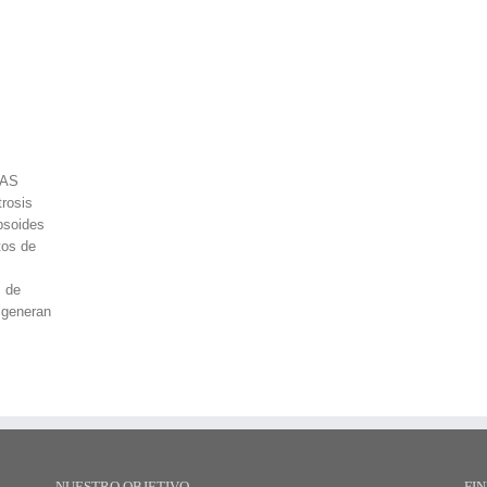
RAS
rosis
psoides
tos de
s de
 generan
NUESTRO OBJETIVO
FI